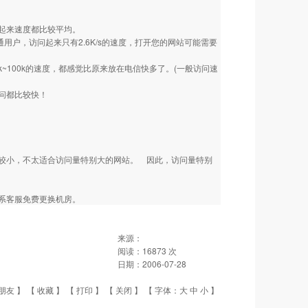
起来速度都比较平均。
通用户，访问起来只有2.6K/s的速度，打开您的网站可能需要
~100k的速度，都感觉比原来放在电信快多了。(一般访问速
问都比较快！
较小，不太适合访问量特别大的网站。 因此，访问量特别
系客服免费更换机房。
来源：
阅读：
16873
次
日期：
2006-07-28
朋友
】 【
收藏
】 【
打印
】 【
关闭
】 【 字体：
大
中
小
】