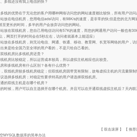
线、多线还没有我上电信的快？
、多线的优势在于无论您的客户用哪种网络访问您的网站速度都比较快，所有用户访问
站放在电信机房，您用电信adsl访问，有98K/s的速度，是非常的快;但是您的北方网
上甚至更长的时间，多半的用户会放弃访问您的网站。
站放在双线机房，您自己用电信访问有57K的速度，而您的网通用户访问一般也有30k
以上，网页打开的时间会在5秒左右，访问者就基本上能适应）
网站放在多线机房，则无论电信、网通、铁通、移动、教育网、长宽等网络的用户，访
做出来是给全国乃至全球的用户看的，不是只给自己看的。
么双线机房比多线机房还贵？
双线机房比较稳定，所以运营成本较高，所以虚拟主机相应也比较贵。
机房和多线机房有什么区别？各有什么优势？
验，双线机房较多线机房稳定；但双线机房因带宽有限制，故每虚拟主机的月流量限制
建议选择多线机房；对稳定性要求特高的用户请选择双线机房。
开通的双线主机是在哪个机房？
买的时候，用户可以自主选择开在哪个机房。并且可以在开通双线虚拟主机后７天内联
【 双击滚屏 】 【
推荐
空MYSQL数据库的简单办法