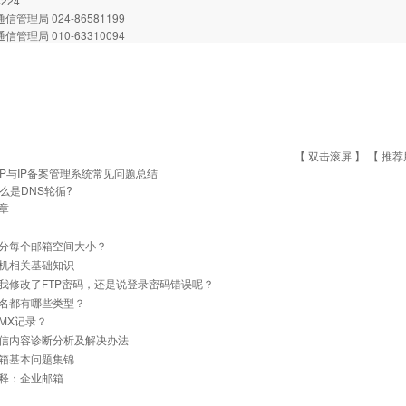
4224
信管理局 024-86581199
信管理局 010-63310094
【 双击滚屏 】 【
推荐
CP与IP备案管理系统常见问题总结
么是DNS轮循?
章
分每个邮箱空间大小？
机相关基础知识
我修改了FTP密码，还是说登录密码错误呢？
名都有哪些类型？
MX记录？
信内容诊断分析及解决办法
箱基本问题集锦
释：企业邮箱