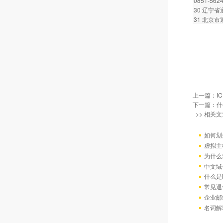
0851-562
30 辽宁省通
31 北京市通
上一篇：
I
下一篇：
什
>> 相关文
如何划
虚拟主
为什么
中文域
什么是
常见退
企业邮
名词解