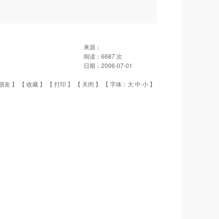
来源：
阅读：
6687
次
日期：
2006-07-01
朋友
】 【
收藏
】 【
打印
】 【
关闭
】 【 字体：
大
中
小
】