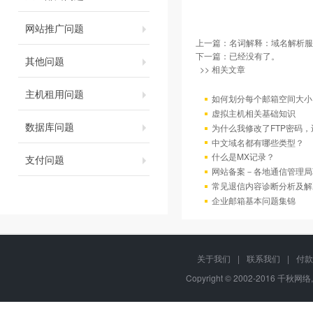
网站推广问题
上一篇：
名词解释：域名解析服
下一篇：已经没有了。
其他问题
>> 相关文章
主机租用问题
如何划分每个邮箱空间大小
虚拟主机相关基础知识
数据库问题
为什么我修改了FTP密码
中文域名都有哪些类型？
什么是MX记录？
支付问题
网站备案－各地通信管理局
常见退信内容诊断分析及解
企业邮箱基本问题集锦
关于我们
|
联系我们
|
付款
Copyright © 2002-2016 千秋网络,