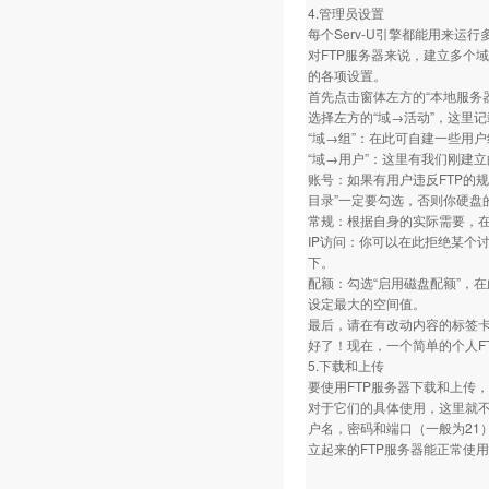
4.管理员设置
每个Serv-U引擎都能用来运行
对FTP服务器来说，建立多个
的各项设置。
首先点击窗体左方的“本地服务
选择左方的“域→活动”，这里
“域→组”：在此可自建一些用
“域→用户”：这里有我们刚建
账号：如果有用户违反FTP的
目录”一定要勾选，否则你硬盘
常规：根据自身的实际需要，在
IP访问：你可以在此拒绝某个讨
下。
配额：勾选“启用磁盘配额”，在
设定最大的空间值。
最后，请在有改动内容的标签卡
好了！现在，一个简单的个人F
5.下载和上传
要使用FTP服务器下载和上传，就要
对于它们的具体使用，这里就不
户名，密码和端口（一般为21
立起来的FTP服务器能正常使