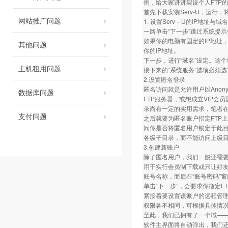
例，给大家讲讲架设个人FTP
首先下载安装Serv-U，运行
网站推广问题
1. 设置Serv－U的IP地址与域名
一路单击“下一步”跳过系统提示
如果你的电脑有固定的IP地址，
其他问题
你的IP地址。
下一步，进行“域名”设定。这个域名
主机租用问题
接下来的“系统服务”选项必须
2.设置匿名登录
匿名访问就是允许用户以Ano
数据库问题
FTP服务器，或想成立VIP会
录尚有一定的实用需求，笔者在
支付问题
之后就要为匿名账户指定FTP
问你是否将匿名用户锁定于此目
各级子目录，而不能访问上级
3.创建新账户
除了匿名用户，我们一般还需
用于实行会员制下载或只让好友访
账号名称，而后在“账号密码”
单击“下一步”，会要求你指定
紧接着要设置该账户的远程管理员
权限各不相同，可根据具体情
至此，我们已拥有了一个域——ftp.
软件主界面将自动弹出，我们